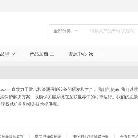
全部分类
全部分类
倍频器
品牌
产品文档
资源中心
功分器
同轴射频终端
噪声源
天线
yPhaser一直致力于雷击和浪涌保护设备的研发和生产。我们的使命-我们
射频同轴衰减器
涌保护解决方案，以确保关键系统在互联世界中的可靠运行。我们的愿景
射频测试与测量
全球权威机构和领先技术提供商。
射频电缆组件
射频转接头
工具
保护器接地装置
数字浪涌保护器
HEMP认证浪涌保护器
全系列产
巴伦