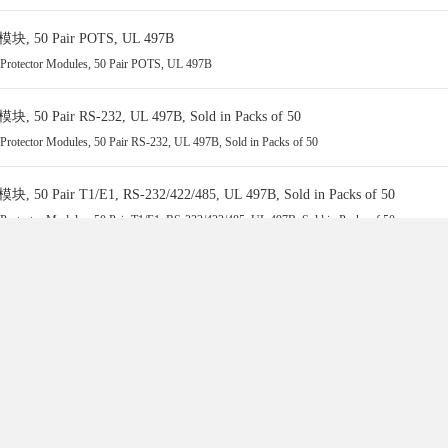
T型偏置器 Bias Tee
0 Pair POTS, UL 497B
防尘帽
e Protector Modules, 50 Pair POTS, UL 497B
环形器
连接器附件
air RS-232, UL 497B, Sold in Packs of 50
检测器
 Protector Modules, 50 Pair RS-232, UL 497B, Sold in Packs of 50
均衡器
ir T1/E1, RS-232/422/485, UL 497B, Sold in Packs of 50
硬件
 Protector Modules, 50 Pair T1/E1, RS-232/422/485, UL 497B, Sold in Packs of 50
匹配板
注塑成型
ir 100Base-T Ethernet, UL 497B, Sold in Packs of 50
跳线
 Protector Modules, 50 Pair 100Base-T Ethernet, UL 497B, Sold in Packs of 50
相位微调器
旋转接头
RS-232, UL 497B
短路器
ng Surge Protector, 4 Pair RS-232, UL 497B
浪涌保护器
负载端子
1/E1, RS-232/422/485, UL 497B
雷击浪涌